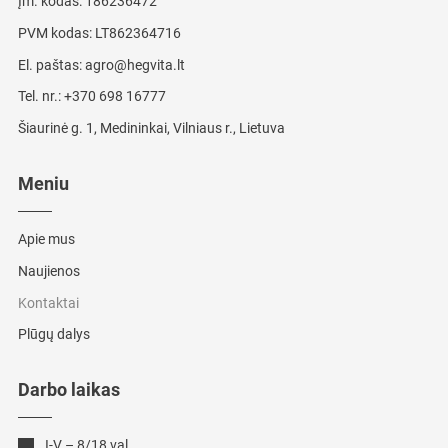
Įm. kodas: 186236472
PVM kodas: LT862364716
El. paštas:
agro@hegvita.lt
Tel. nr.:
+370 698 16777
Šiaurinė g. 1, Medininkai, Vilniaus r., Lietuva
Meniu
Apie mus
Naujienos
Kontaktai
Plūgų dalys
Darbo laikas
I-V – 8/18 val