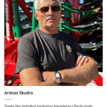
Arūnas Skudra
Žemės ūkio technikos pardavimų specialistas || Šiaulių apskr.