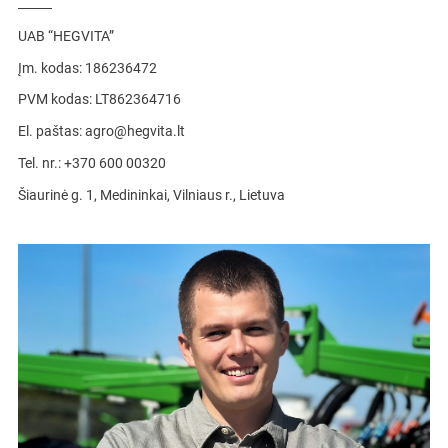
UAB “HEGVITA”
Įm. kodas: 186236472
PVM kodas: LT862364716
El. paštas:
agro@hegvita.lt
Tel. nr.:
+370 600 00320
Šiaurinė g. 1, Medininkai, Vilniaus r., Lietuva