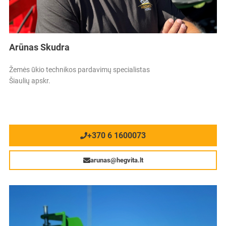
Arūnas Skudra
Žemės ūkio technikos pardavimų specialistas
Šiaulių apskr.
+370 6 1600073
arunas@hegvita.lt