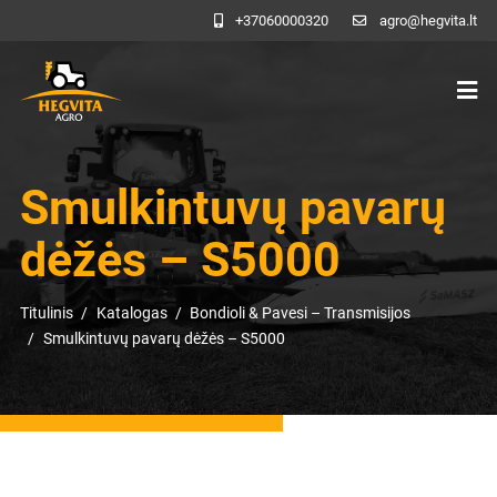
+37060000320
agro@hegvita.lt
Smulkintuvų pavarų
dėžės – S5000
Titulinis
Katalogas
Bondioli & Pavesi – Transmisijos
Smulkintuvų pavarų dėžės – S5000