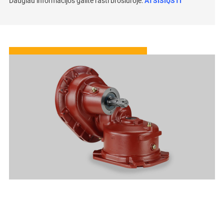
Daugiau informacijos galite rasti brošiūroje:
ATSISIŲSTI