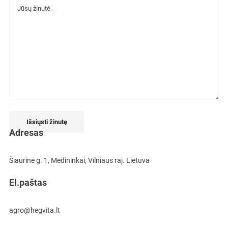
Išsiųsti žinutę
Adresas
Šiaurinė g. 1, Medininkai, Vilniaus raj. Lietuva
El.paštas
agro@hegvita.lt