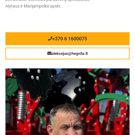
Alytaus ir Marijampolės apskr.
+370 6 1600075
aleksejus@hegvita.lt