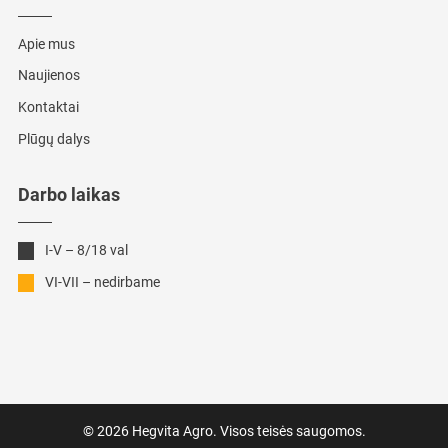
Apie mus
Naujienos
Kontaktai
Plūgų dalys
Darbo laikas
I-V – 8/18 val
VI-VII – nedirbame
© 2026 Hegvita Agro. Visos teisės saugomos.