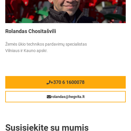
Rolandas Chositašvili
Žemės ūkio technikos pardavimų specialistas
Vilniaus ir Kauno apskr.
+370 6 1600078
rolandas@hegvita.lt
Susisiekite su mumis