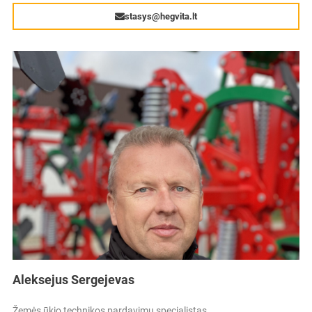
stasys@hegvita.lt
Aleksejus Sergejevas
Žemės ūkio technikos pardavimų specialistas