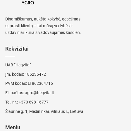
Dinamiškumas, aukšta kokybė, gebėjimas
suprasti klientą – tai mūsų vertybės ir
uždaviniai, kuriais vadovaujamės kasdien.
Rekvizitai
UAB “Hegvita”
Įm. kodas: 186236472
PVM kodas: LT862364716
El. paštas:
agro@hegvita.lt
Tel. nr.:
+370 698 16777
Šiaurinė g. 1, Medininkai, Vilniaus r., Lietuva
Meniu