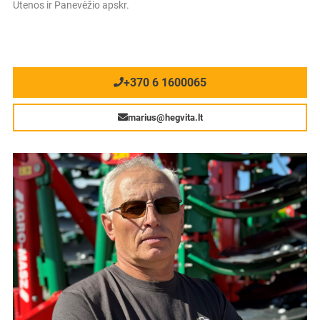
Utenos ir Panevėžio apskr.
+370 6 1600065
marius@hegvita.lt