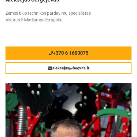
Žemės ūkio technikos pardavimų specialistas
Alytaus ir Marijampolės apskr.
+370 6 1600075
aleksejus@hegvita.lt