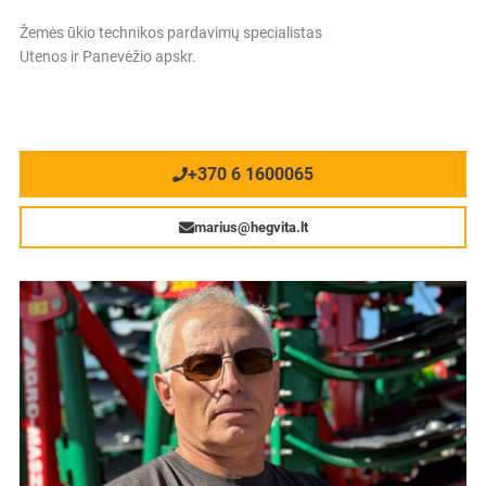
Žemės ūkio technikos pardavimų specialistas
Utenos ir Panevėžio apskr.
+370 6 1600065
marius@hegvita.lt