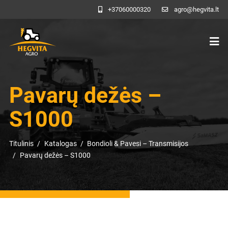
+37060000320
agro@hegvita.lt
Pavarų dežės –
S1000
Titulinis
Katalogas
Bondioli & Pavesi – Transmisijos
Pavarų dežės – S1000