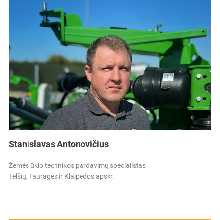
Stanislavas Antonovičius
Žemės ūkio technikos pardavimų specialistas
Telšių, Tauragės ir Klaipėdos apskr.