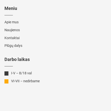
Meniu
Apie mus
Naujienos
Kontaktai
Plūgų dalys
Darbo laikas
I-V – 8/18 val
VI-VII – nedirbame