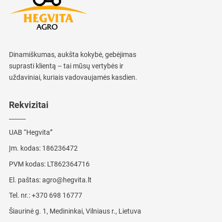
Dinamiškumas, aukšta kokybė, gebėjimas
suprasti klientą – tai mūsų vertybės ir
uždaviniai, kuriais vadovaujamės kasdien.
Rekvizitai
UAB “Hegvita”
Įm. kodas: 186236472
PVM kodas: LT862364716
El. paštas:
agro@hegvita.lt
Tel. nr.:
+370 698 16777
Šiaurinė g. 1, Medininkai, Vilniaus r., Lietuva