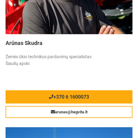
Arūnas Skudra
Žemės ūkio technikos pardavimų specialistas
Šiaulių apskr.
+370 6 1600073
arunas@hegvita.lt