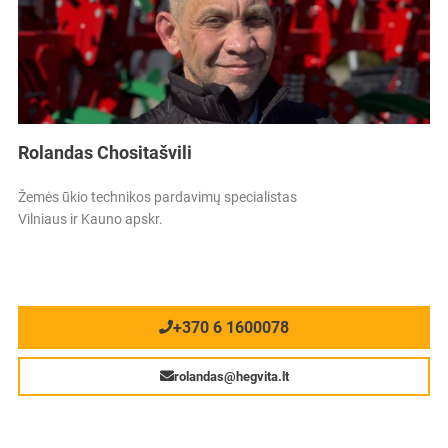
Rolandas Chositašvili
Žemės ūkio technikos pardavimų specialistas
Vilniaus ir Kauno apskr.
+370 6 1600078
rolandas@hegvita.lt