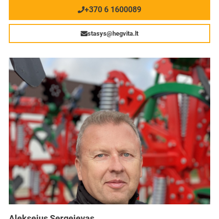
+370 6 1600089
stasys@hegvita.lt
Aleksejus Sergejevas