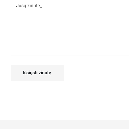
Išsiųsti žinutę