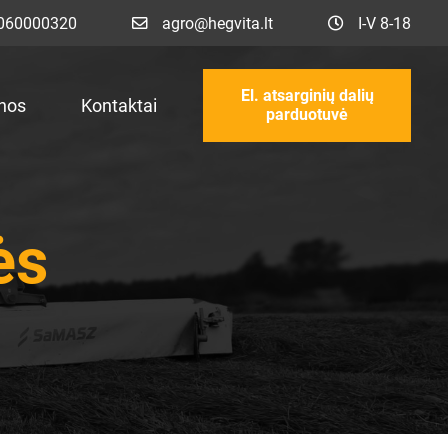
060000320
agro@hegvita.lt
I-V 8-18
El. atsarginių dalių
nos
Kontaktai
parduotuvė
ės