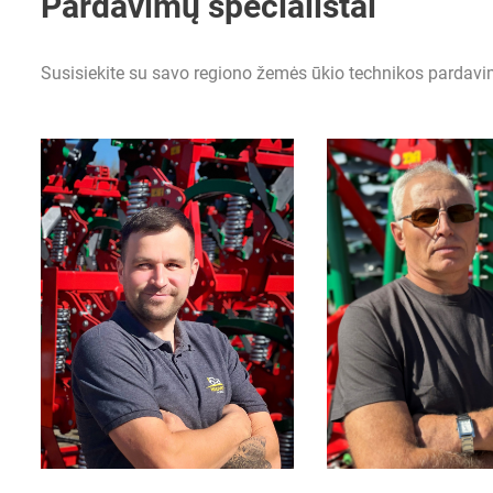
Pardavimų specialistai
Susisiekite su savo regiono žemės ūkio technikos pardavi