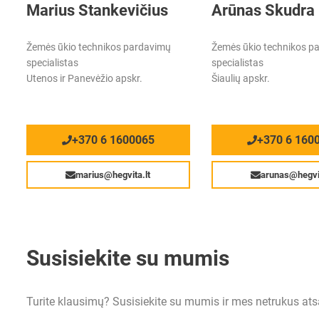
Marius Stankevičius
Arūnas Skudra
Žemės ūkio technikos pardavimų
Žemės ūkio technikos p
specialistas
specialistas
Utenos ir Panevėžio apskr.
Šiaulių apskr.
+370 6 1600065
+370 6 160
marius@hegvita.lt
arunas@hegvit
Susisiekite su mumis
Turite klausimų? Susisiekite su mumis ir mes netrukus at