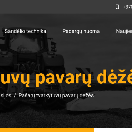
+37
Sandėlio technika
Padargų nuoma
Naujie
tuvų pavarų dėž
sijos
Pašarų tvarkytuvų pavarų dėžės