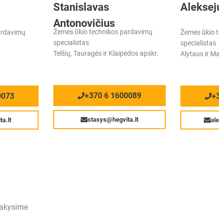
Stanislavas
Aleksej
Antonovičius
Žemės ūkio technikos pardavimų
ardavimų
Žemės ūkio 
specialistas
specialistas
Telšių, Tauragės ir Klaipėdos apskr.
Alytaus ir M
+370 6 1600089
0073
+
stasys@hegvita.lt
a.lt
al
sakysime