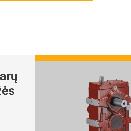
šarų
žės