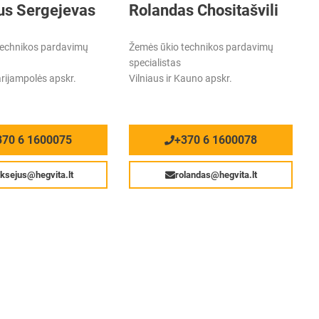
us Sergejevas
Rolandas Chositašvili
technikos pardavimų
Žemės ūkio technikos pardavimų
specialistas
arijampolės apskr.
Vilniaus ir Kauno apskr.
370 6 1600075
+370 6 1600078
eksejus@hegvita.lt
rolandas@hegvita.lt