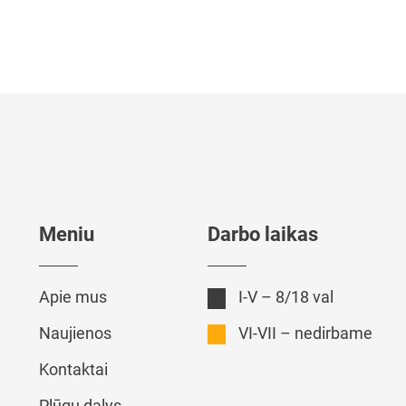
Meniu
Darbo laikas
Apie mus
I-V – 8/18 val
Naujienos
VI-VII – nedirbame
Kontaktai
Plūgų dalys