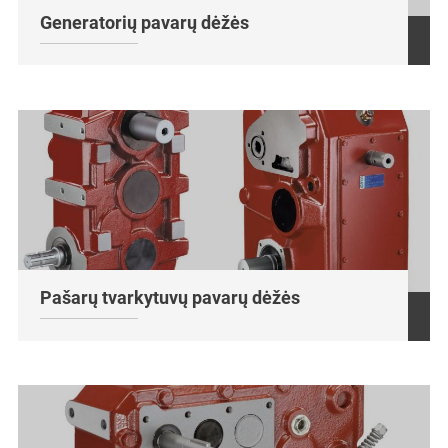
Generatorių pavarų dėžės
Pašarų tvarkytuvų pavarų dėžės