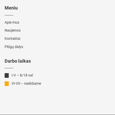
Meniu
Apie mus
Naujienos
Kontaktai
Plūgų dalys
Darbo laikas
I-V – 8/18 val
VI-VII – nedirbame