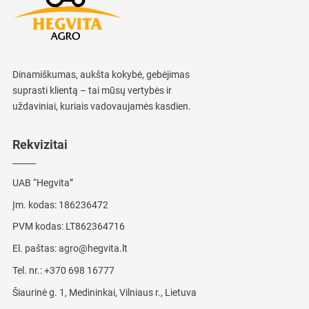
Dinamiškumas, aukšta kokybė, gebėjimas
suprasti klientą – tai mūsų vertybės ir
uždaviniai, kuriais vadovaujamės kasdien.
Rekvizitai
UAB “Hegvita”
Įm. kodas: 186236472
PVM kodas: LT862364716
El. paštas:
agro@hegvita.lt
Tel. nr.:
+370 698 16777
Šiaurinė g. 1, Medininkai, Vilniaus r., Lietuva