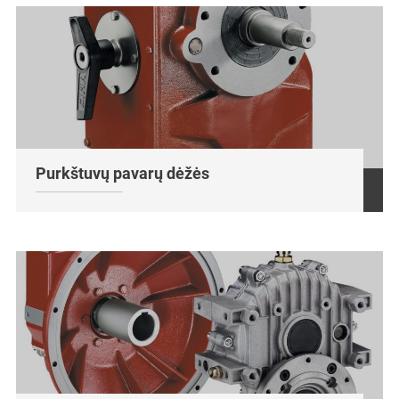
Purkštuvų pavarų dėžės