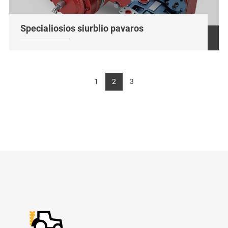
Specialiosios siurblio pavaros
1
2
3